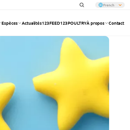
Select Language
French
Espèces
Actualités
123FEED
123POULTRY
À propos
Contact