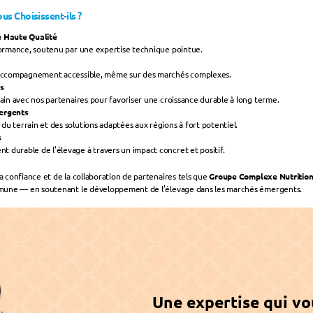
s Choisissent-ils ?
e Haute Qualité
formance, soutenu par une expertise technique pointue.
n accompagnement accessible, même sur des marchés complexes.
fs
main avec nos partenaires pour favoriser une croissance durable à long terme.
mergents
u terrain et des solutions adaptées aux régions à fort potentiel.
s
durable de l’élevage à travers un impact concret et positif.
confiance et de la collaboration de partenaires tels que 
Groupe Complexe Nutrition
mune — en soutenant le développement de l’élevage dans les marchés émergents.
‹ Célébration de 10 ans de
Une expertise qui vo