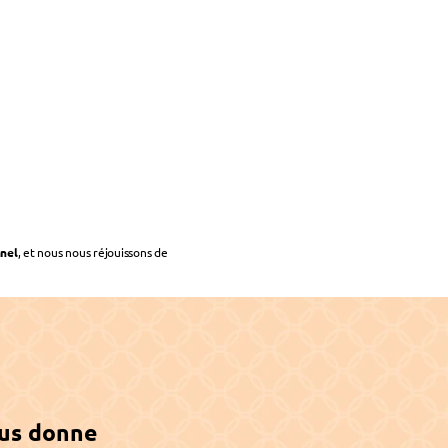
nel
, et nous nous réjouissons de 
 partenariat avec Agromex Rwanda
us donne 