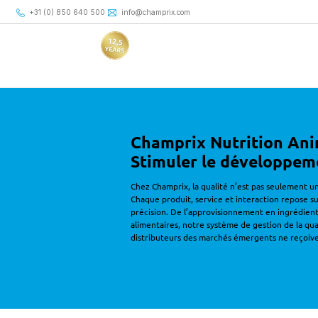
+31 (0) 850 640 500
+31 (0) 850 640 500
info@champrix.com
info@champrix.com
Gestion de la qualité
Une constance sur laquelle vous pouvez compter
Champrix Nutrition Ani
Stimuler le développeme
Chez Champrix, la qualité n’est pas seulement u
Chaque produit, service et interaction repose sur
précision. De l’approvisionnement en ingrédients 
alimentaires, notre système de gestion de la qual
distributeurs des marchés émergents ne reçoiven