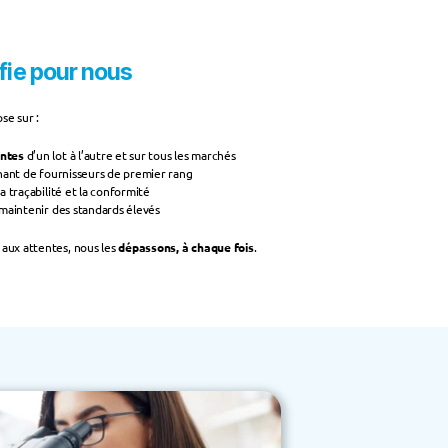
ifie pour nous
se sur :
antes
 d’un lot à l’autre et sur tous les marchés
nant de fournisseurs de premier rang
la traçabilité et la conformité
maintenir des standards élevés
ux attentes, nous les 
dépassons, à chaque fois
.