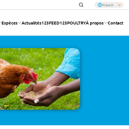
Select Language
Select Language
French
French
Espèces
Actualités
123FEED
123POULTRY
À propos
Contact