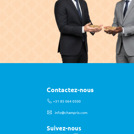
Contactez-nous
 +31 85 064 0500
info@champrix.com
Suivez-nous