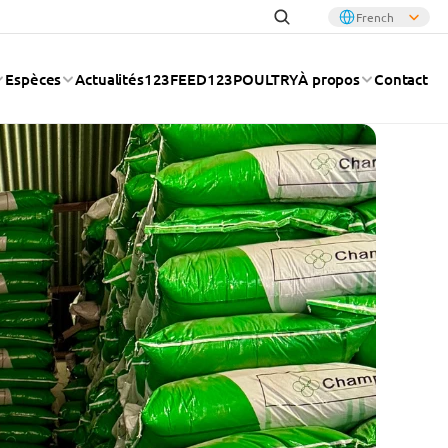
Select Language
French
Espèces
Actualités
123FEED
123POULTRY
À propos
Contact