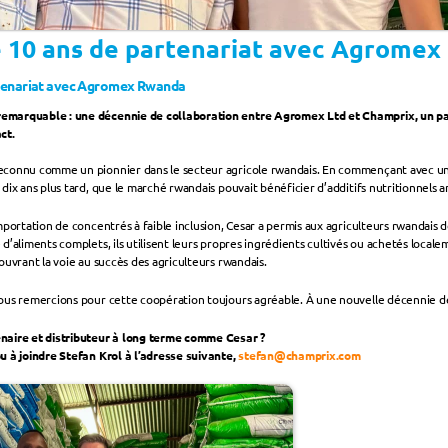
e 10 ans de partenariat avec Agrome
rtenariat avec Agromex Rwanda
marquable : une décennie de collaboration entre Agromex Ltd et Champrix, un par
ct.
reconnu comme un pionnier dans le secteur agricole rwandais. En commençant avec un 
dix ans plus tard, que le marché rwandais pouvait bénéficier d’additifs nutritionnels a
mportation de concentrés à faible inclusion, Cesar a permis aux agriculteurs rwandais 
d’aliments complets, ils utilisent leurs propres ingrédients cultivés ou achetés local
ouvrant la voie au succès des agriculteurs rwandais.
ous remercions pour cette coopération toujours agréable. À une nouvelle décennie de
naire et distributeur à long terme comme Cesar ?
ou à joindre Stefan Krol à l’adresse suivante, 
stefan@champrix.com