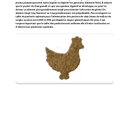
jeunes poussins peuvent mieux ingérer et digérer les particules d'aliment fines. À mesure 
que le poulet de chair grandit et que son système digestif se développe, on peut lui 
donner un aliment plus grossièrement broyé pour stimuler la fonction du gésier. Un 
123FEED
aliment broyé trop finement ou trop grossièrement est préjudiciable. Par conséquent, la 
taille de particule optimale pour l'alimentation des poulets de chair à base de maïs ou de 
sorgho se situe entre 600 et 900 μm (diamètre moyen géométrique). De plus, il est 
123POULTRY
toujours important que la taille des particules soit uniforme afin d'éviter la sélection et 
d'obtenir une production optimale.
À PROPOS DE NOUS
Service
Carrières
Gestion de la qualité
Durabilité
RSE
Contact