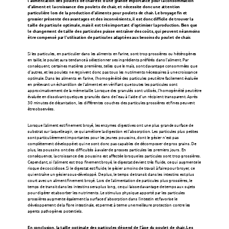
l'alimentation des poulets de chair est d'une grande importance pour la consommation 
d'aliment et la croissance des poulets de chair, et nécessite donc une attention 
particulière lors de la production d'aliments pour poulets de chair. Le broyage fin et 
grossier présente des avantages et des inconvénients, il est donc difficile de trouver la 
Substituts de lait
taille de particule optimale, mais il est très important d'optimiser la production. Bien que 
le changement de taille des particules puisse entraîner des coûts, qui peuvent néanmoins 
être compensé par l’utilisation de particules adaptées aux besoins du poulet de chair.
Spécialités Champrix
Si les particules, en particulier dans les aliments en farine, sont trop grossières ou hétérogènes 
en taille, le poulet aura tendance à sélectionner ses ingrédients préférés dans l’aliment. Par 
conséquent, certaines matières premières, telles que le maïs, sont davantage consommées que 
d'autres, et les poulets ne reçoivent donc pas tous les nutriments nécessaires à une croissance 
optimale. Dans les aliments en farine, l'homogénéité des particules peut être facilement évaluée 
en prélevant un échantillon de l'aliment et en vérifiant que toutes les particules sont 
ESPÈCES
approximativement de la même taille. Lorsque des granulés sont utilisés, l'homogénéité peut être 
évaluée en dissolvant quelques granulés dans de l'eau à l'aide d'un récipient transparent. Après 
30 minutes de décantation, les différentes couches des particules grossières et fines peuvent 
Volaille
être observées.
Lorsque l'aliment est finement broyé, les enzymes digestives ont une plus grande surface de 
substrat sur laquelle agir, ce qui améliore la digestion et l'absorption. Les particules plus petites 
Ruminants
sont particulièrement importantes pour les jeunes poussins, dont le gésier n'est pas 
complètement développé et qui ne sont donc pas capables de décomposer de gros grains. De 
plus, les poussins ont des difficultés à avaler de grosses particules les premiers jours. En 
conséquence, la croissance des poussins est affectée lorsque les particules sont trop grossières. 
Porcs
Cependant, si l'aliment est trop finement broyé, le digestat devient très fluide, ce qui augmente le 
risque de coccidiose. Si le digestat est fluide, le gésier a moins de travail à faire pour broyer, ce 
qui entraîne un gésier sous-développé. De plus, le temps de transit dans les intestins est plus 
court avec un aliment finement broyé. Lors de l'alimentation de particules plus grossières, le 
temps de transit dans les intestins sera plus long, ce qui laisse davantage de temps aux sujets 
Autres espèces
pour digérer et absorber les nutriments. Le stimulus physique apporté par les particules 
grossières augmente également la surface d'absorption dans l'intestin et favorise le 
développement de la flore intestinale, et permet à terme une meilleure protection contre les 
agents pathogènes potentiels.
Actualités
En conclusion, la taille optimale des particules dépend de l'âge du poulet de chair. Les 