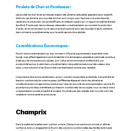
Poulets de Chair et Pondeuses :
123FEED
Les poulets de chair et les pondeuses exigent des aliments spécialisés adaptés à leurs objectifs 
distincts. Les aliments pour poulets de chair sont conçus pour favoriser une prise de poids 
rapide et une production de viande efficace, en mettant l'accent sur un rapport protéines-énergie 
123POULTRY
équilibré. D'autre part, les pondeuses nécessitent une alimentation qui soutient la production 
d'œufs, en se concentrant sur le calcium et le phosphore pour des coquilles d'œufs solides et 
des nutriments supplémentaires pour la santé reproductive globale.
À PROPOS DE NOUS
Considérations Économiques :
Service
Fournir la bonne alimentation au bon moment n'influence pas seulement la santé de votre 
bande, mais affecte également votre rentabilité. Une alimentation adaptée et optimisée contribue 
à des taux de croissance plus rapides, à un indice de consommation amélioré et à une 
productivité accrue. Investir dans une alimentation de qualité se traduit par des oiseaux plus 
Carrières
sains, une production d'œufs accrue et une exploitation avicole plus rentable.
L'importance de la bonne alimentation au bon moment ne peut être surestimée. Comprendre les 
besoins nutritionnels de votre troupeau à différentes étapes et choisir les aliments en 
Gestion de la qualité
conséquence est une approche proactive pour assurer le succès de votre exploitation avicole. En 
accordant la priorité au bien-être et aux besoins nutritionnels de vos sujets, vous ouvrez la voie à 
une exploitation avicole prospère et durable. N'oubliez pas, des volailles bien nourries sont des 
volailles en bonne santé et productives.
Durabilité
Champrix
RSE
Dans la quête de l'excellence en nutrition avicole, Champrix se positionne comme un allié de 
confiance. Avec un engagement à fournir des solutions nutritionnelles équilibrées et de haute 
Contact