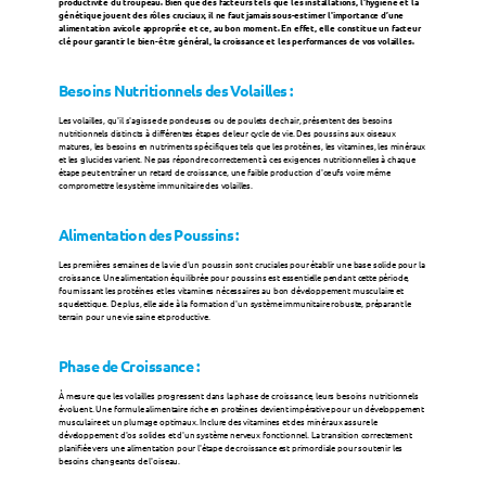
productivité du troupeau. Bien que des facteurs tels que les installations, l'hygiène et la 
génétique jouent des rôles cruciaux, il ne faut jamais sous-estimer l'importance d’une 
alimentation avicole appropriée et ce, au bon moment. En effet, elle constitue un facteur 
clé pour garantir le bien-être général, la croissance et les performances de vos volailles.
Substituts de lait
Besoins Nutritionnels des Volailles :
Spécialités Champrix
Les volailles, qu'il s'agisse de pondeuses ou de poulets de chair, présentent des besoins 
nutritionnels distincts à différentes étapes de leur cycle de vie. Des poussins aux oiseaux 
matures, les besoins en nutriments spécifiques tels que les protéines, les vitamines, les minéraux 
et les glucides varient. Ne pas répondre correctement à ces exigences nutritionnelles à chaque 
étape peut entraîner un retard de croissance, une faible production d'œufs voire même 
ESPÈCES
compromettre le système immunitaire des volailles.
Volaille
Alimentation des Poussins :
Les premières semaines de la vie d'un poussin sont cruciales pour établir une base solide pour la 
croissance. Une alimentation équilibrée pour poussins est essentielle pendant cette période, 
Ruminants
fournissant les protéines et les vitamines nécessaires au bon développement musculaire et 
squelettique. De plus, elle aide à la formation d'un système immunitaire robuste, préparant le 
terrain pour une vie saine et productive.
Porcs
Phase de Croissance :
À mesure que les volailles progressent dans la phase de croissance, leurs besoins nutritionnels 
Autres espèces
évoluent. Une formule alimentaire riche en protéines devient impérative pour un développement 
musculaire et un plumage optimaux. Inclure des vitamines et des minéraux assure le 
développement d'os solides et d'un système nerveux fonctionnel. La transition correctement 
planifiée vers une alimentation pour l'étape de croissance est primordiale pour soutenir les 
besoins changeants de l'oiseau.
Actualités